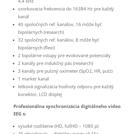
4,4 kHz
vzorkovacia frekvencia do 16384 Hz pre každý
kanál
40 spoločných ref. kanálov, 16 môže byť
bipolárnych (research)
32 spoločných ref. kanálov, 8 môže byť
bipolárnych (flexi)
2 bipolárne vstupy pre evokované potenciály
2 kanály pre indukčný pás (research)
3 kanály pre pulzný oximeter (SpO2, HR, pulz)
1 marker kanál
letková signalizácia hodnoty odporu pre každý
konektor, LCD displej
Profesionálna synchronizácia digitálneho video
EEG s:
vysoké rozlíšenie (HD, fullHD – 1080 p)
25 obrázkov/s. – digitálny zoom až 16x