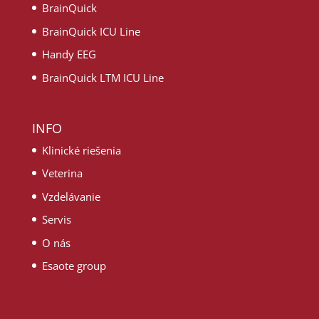
BrainQuick
BrainQuick ICU Line
Handy EEG
BrainQuick LTM ICU Line
INFO
Klinické riešenia
Veterina
Vzdelávanie
Servis
O nás
Esaote group