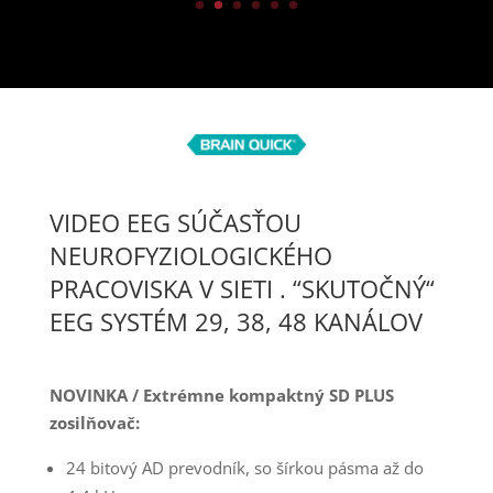
VIDEO EEG SÚČASŤOU
NEUROFYZIOLOGICKÉHO
PRACOVISKA V SIETI . “SKUTOČNÝ“
EEG SYSTÉM 29, 38, 48 KANÁLOV
NOVINKA / Extrémne kompaktný SD PLUS
zosilňovač:
24 bitový AD prevodník, so šírkou pásma až do