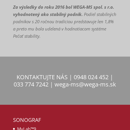
Za výsledky do roku 2016 bol WEGA-MS spol. s r.o.
vyhodnotený ako stabilný podnik.
Podiel stabilných
podnikov s 20 ročnou tradíciou predstavuje len 1,8%
a preto mu bola udelená v hodnotiacom systéme
Pečať stability.
KONTAKTUJTE NÁS | 0948 024 452 |
033 774 7242 | wega-ms@wega-ms.sk
SONOGRAF
MyLab™9