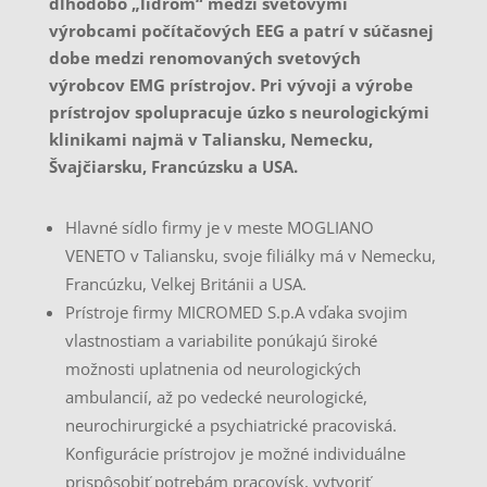
dlhodobo „lídrom“ medzi svetovými
výrobcami počítačových EEG a patrí v súčasnej
dobe medzi renomovaných svetových
výrobcov EMG prístrojov. Pri vývoji a výrobe
prístrojov spolupracuje úzko s neurologickými
klinikami najmä v Taliansku, Nemecku,
Švajčiarsku, Francúzsku a USA.
Hlavné sídlo firmy je v meste MOGLIANO
VENETO v Taliansku, svoje filiálky má v Nemecku,
Francúzku, Velkej Británii a USA.
Prístroje firmy MICROMED S.p.A vďaka svojim
vlastnostiam a variabilite ponúkajú široké
možnosti uplatnenia od neurologických
ambulancií, až po vedecké neurologické,
neurochirurgické a psychiatrické pracoviská.
Konfigurácie prístrojov je možné individuálne
prispôsobiť potrebám pracovísk, vytvoriť