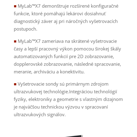
■
MyLab™X7 demonštruje rozšírené konfiguračné
funkcie, ktoré pomáhajú lekárovi dosiahnuť
diagnostický záver aj pri náročných vyšetrovacích
postupoch.
■
MyLab™X7 zameriava na skrátené vyšetrovacie
časy a lepší pracovný výkon pomocou širokej škály
automatizovaných funkcií pre 2D zobrazovanie,
dopplerovské zobrazovanie, následné spracovanie,
meranie, archiváciu a konektivitu.
■
Vyšetrovacie sondy sú primárnym zdrojom
ultrazvukovej technológie.Integráciou technológií
fyziky, elektroniky a geometrie s vlastným dizajnom
je najväčšou technickou výzvou v spracovaní
ultrazvukových signálov.