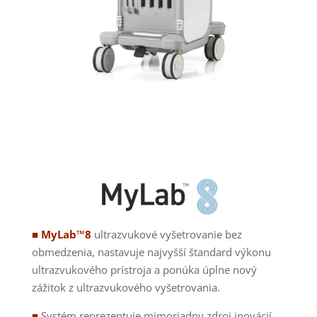
■ MyLab™8
ultrazvukové vyšetrovanie bez
obmedzenia, nastavuje najvyšší štandard výkonu
ultrazvukového prístroja a ponúka úplne nový
zážitok z ultrazvukového vyšetrovania.
■
Systém
reprezentuje mimoriadny zdroj inovácií