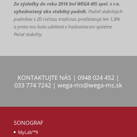
Za výsledky do roku 2016 bol WEGA-MS spol. s r.o.
vyhodnotený ako stabilný podnik.
Podiel stabilných
podnikov s 20 ročnou tradíciou predstavuje len 1,8%
a preto mu bola udelená v hodnotiacom systéme
Pečať stability.
KONTAKTUJTE NÁS | 0948 024 452 |
033 774 7242 | wega-ms@wega-ms.sk
SONOGRAF
MyLab™9