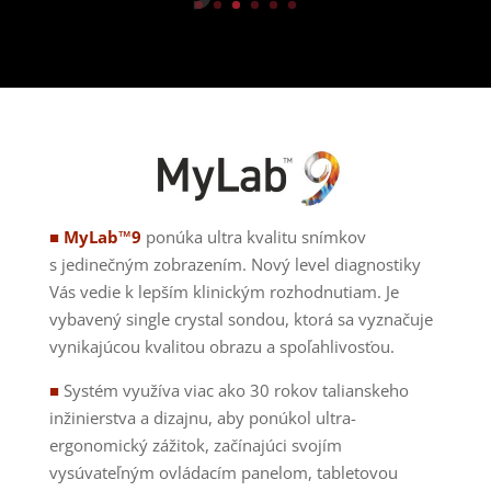
■ MyLab™9
ponúka ultra kvalitu snímkov
s jedinečným zobrazením. Nový level diagnostiky
Vás vedie k lepším klinickým rozhodnutiam. Je
vybavený single crystal sondou, ktorá sa vyznačuje
vynikajúcou kvalitou obrazu a spoľahlivosťou.
■
Systém využíva viac ako 30 rokov talianskeho
inžinierstva a dizajnu, aby ponúkol ultra-
ergonomický zážitok, začínajúci svojím
vysúvateľným ovládacím panelom, tabletovou