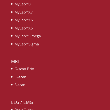
MyLab™8
MyLab™X7
MyLab™X6
MyLab™X5
MyLab™Omega
MyLab™Sigma
MRI
G-scan Brio
O-scan
S-scan
EEG / EMG
BrainQuick