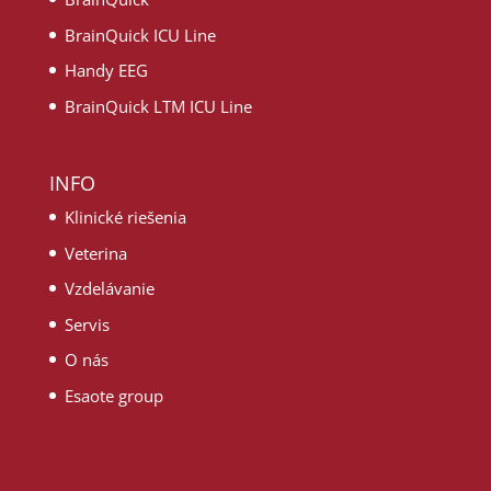
BrainQuick ICU Line
Handy EEG
BrainQuick LTM ICU Line
INFO
Klinické riešenia
Veterina
Vzdelávanie
Servis
O nás
Esaote group