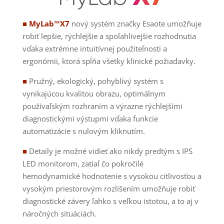
■ MyLab™X7
nový systém značky Esaote umožňuje
robiť lepšie, rýchlejšie a spoľahlivejšie rozhodnutia
vďaka extrémne intuitívnej použiteľnosti a
ergonómii, ktorá spĺňa všetky klinické požiadavky.
■
Pružný, ekologický, pohyblivý systém s
vynikajúcou kvalitou obrazu, optimálnym
používaľským rozhraním a výrazne rýchlejšími
diagnostickými výstupmi vďaka funkcie
automatizácie s nulovým kliknutím.
■
Detaily je možné vidieť ako nikdy predtým s IPS
LED monitorom, zatiaľ čo pokročilé
hemodynamické hodnotenie s vysokou citlivosťou a
vysokým priestorovým rozlíšením umožňuje robiť
diagnostické závery ľahko s veľkou istotou, a to aj v
náročných situáciách.