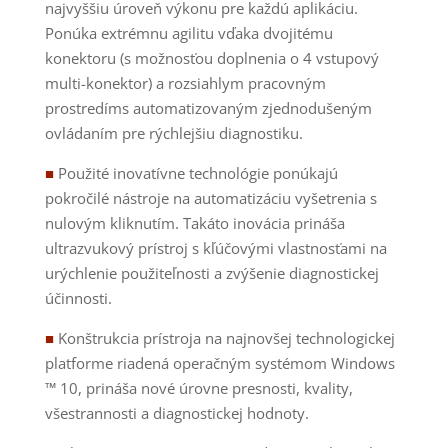
najvyššiu úroveň výkonu pre každú aplikáciu.
Ponúka extrémnu agilitu vďaka dvojitému
konektoru (s možnosťou doplnenia o 4 vstupový
multi-konektor) a rozsiahlym pracovným
prostredíms automatizovaným zjednodušeným
ovládaním pre rýchlejšiu diagnostiku.
■
Použité inovatívne technológie ponúkajú
pokročilé nástroje na automatizáciu vyšetrenia s
nulovým kliknutím. Takáto inovácia prináša
ultrazvukový prístroj s kľúčovými vlastnosťami na
urýchlenie použiteľnosti a zvýšenie diagnostickej
účinnosti.
■
Konštrukcia prístroja na najnovšej technologickej
platforme riadená operačným systémom Windows
™ 10, prináša nové úrovne presnosti, kvality,
všestrannosti a diagnostickej hodnoty.